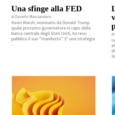
Una sfinge alla FED
L
di Donato Masciandaro
Kevin Warsh, nominato da Donald Trump
p
quale prossimo governatore in capo della
banca centrale degli Stati Uniti, ha reso
di
pubblico il suo “manifesto”. E’ una strategia
Le
...
al
d
t