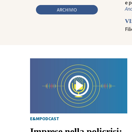
e 
And
ARCHIVIO
V
Fil
E&MPODCAST
Imprese nella policrisi: