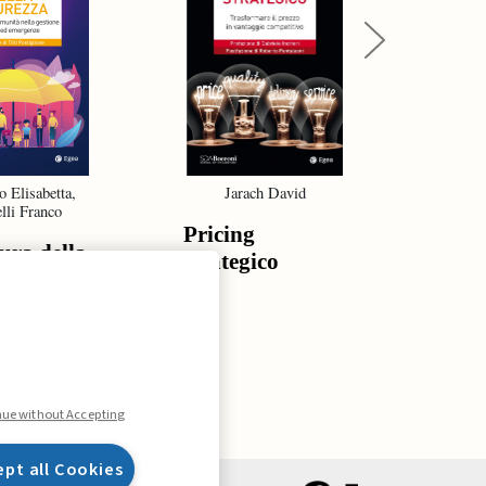
Next
o Elisabetta,
Jarach David
De G
lli Franco
Gr
Pricing
ura della
Strat
strategico
za
resil
oper
man
nue without Accepting
ept all Cookies