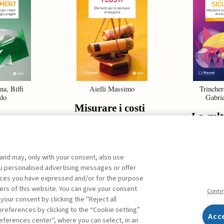
na, Biffi
Aielli Massimo
Trincher
do
Gabrie
Misurare i costi
La cult
sicurez
ent
 and may, only with your consent, also use
you personalised advertising messages or offer
ences you have expressed and/or for the purpose
ers of this website. You can give your consent
ARCHIVIO
Conti
 your consent by clicking the "Reject all
references by clicking to the “Cookie setting”
Acc
eferences center", where you can select, in an