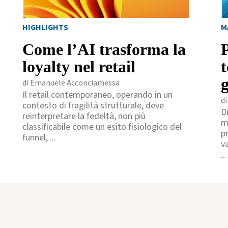
HIGHLIGHTS
M
Come l’AI trasforma la
loyalty nel retail
g
di Emanuele Acconciamessa
Il retail contemporaneo, operando in un
d
contesto di fragilità strutturale, deve
D
reinterpretare la fedeltà, non più
m
classificabile come un esito fisiologico del
p
funnel, ...
va
...