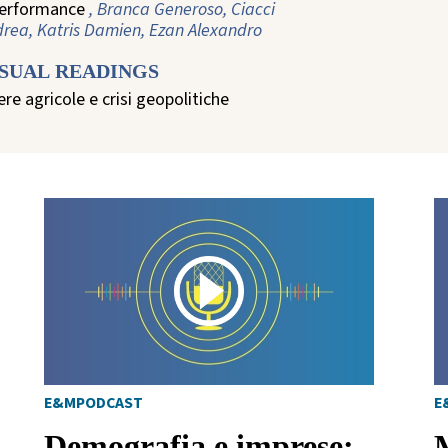
performance
, Branca Generoso, Ciacci
rea, Katris Damien, Ezan Alexandro
ISUAL READINGS
iere agricole e crisi geopolitiche
E&MPODCAST
E
Demografia e imprese: