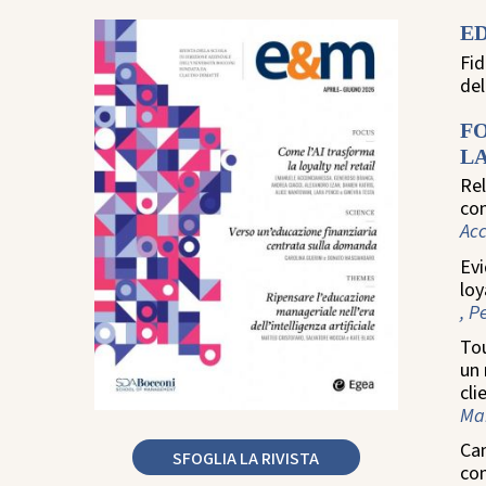
E
Fid
de
F
LA
Rel
com
Ac
Evi
loy
, P
Tou
un 
cli
Man
Cam
SFOGLIA LA RIVISTA
co