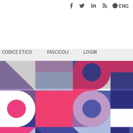
Facebook
Twitter
Linkedin
Feeds
ENG
CODICE ETICO
FASCICOLI
LOGIN
a & Management