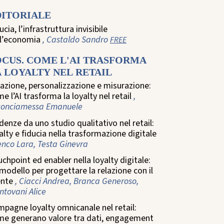
DITORIALE
ucia, l’infrastruttura invisibile
ll’economia
, Castaldo Sandro
FREE
OCUS. COME L'AI TRASFORMA
 LOYALTY NEL RETAIL
azione, personalizzazione e misurazione:
e l’AI trasforma la loyalty nel retail
,
conciamessa Emanuele
denze da uno studio qualitativo nel retail:
alty e fiducia nella trasformazione digitale
enco Lara, Testa Ginevra
chpoint ed enabler nella loyalty digitale:
modello per progettare la relazione con il
ente
, Ciacci Andrea, Branca Generoso,
tovani Alice
pagne loyalty omnicanale nel retail:
me generano valore tra dati, engagement