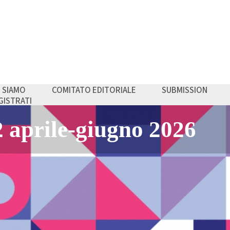
I SIAMO
COMITATO EDITORIALE
SUBMISSION
GISTRATI
anagement - Economi
nza
aprile-giugno 2026